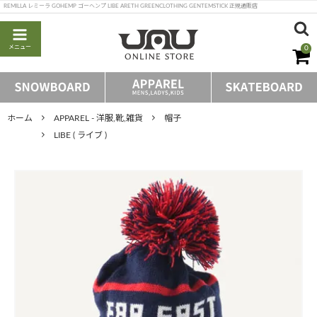
REMILLA レミーラ GOHEMP ゴーヘンプ LIBE ARETH GREENCLOTHING GENTEMSTICK 正規通販店
メニュー
0
ホーム
APPAREL - 洋服,靴,雑貨
帽子
LIBE ( ライブ )