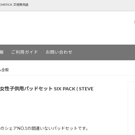
NTEMSTICK 正規販売店
P ( ゴーヘンプ )
BOARD スノーボード
AREth ( アース )
SKATEBOARD スケートボード
報
ご利用ガイド
お問い合わせ
URGA ( デヴァドゥルガ )
MOUN TEN. ( マウンテン )
ム全般
ージー )
YETINA ( イエティナ )
MSTICK ( ゲンテンスティック )
アパレルSALE一覧
 女性子供用パッドセット SIX PACK ( STEVE
のシェアNO.1の間違いないパッドセットです。