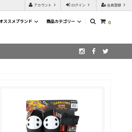
アカウント
ログイン
会員登録
オススメブランド
商品カテゴリー
0
WAX ( ワックス )
LIBE ( ライブ )
afterglow ( アフターグロウ )
スノーボードSALE一覧