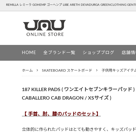
REMILLA レミーラ GOHEMP ゴーヘンプ LIBE ARETH DEVADURGA GREENCLOTHING GE
REMILLA ( レミーラ )
APPAREL - 洋服,靴,雑貨
GOHEM
SNOW
HOME
全ブランド一覧
ショップブログ
店舗情
HAVE A GRATEFUL DAY ( ハブアグレイ
DEVAD
トフルデイ )
ホーム
SKATEBOARD スケートボード
子供用キッズアイテ
PATAGONIA ( パタゴニア )
UG ( ユ
GREENCLOTHING ( グリーンクロージン
GENTE
187 KILLER PADS ( ワンエイトセブンキラーパッド )
グ )
CABALLERO CAB DRAGON / XSサイズ )
【 手首、肘、膝のパッドのセット】
立体的に作られたパッドはとても動きやすく、キッズパッド