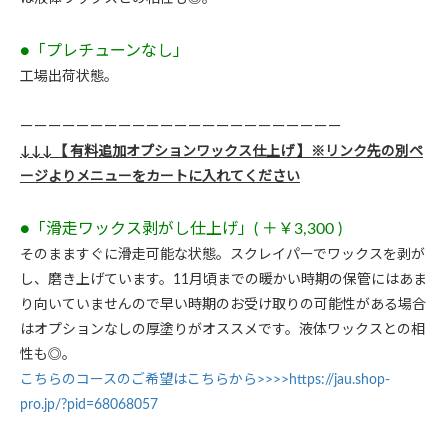
●「プレチューンなし」
工場出荷状態。
ーーーーーーーーーーーーーーーーーーーーーーー
↓↓↓【 有料追加オプションワックス仕上げ 】※リンク先の別ペ
ージよりメニューをカートに入れてください
●「滑走ワックス剥がし仕上げ」( ＋￥3,300 )
そのまますぐに滑走可能な状態。スクレイパーでワックスを剥が
し、磨き上げています。11月頃までの暖かい時期の保管にはあま
り向いていませんので早い時期のお受け取りの可能性がある場合
はオプションなしの厚塗りがオススメです。液体ワックスとの相
性も◎。
こちらのコースのご希望はこちらから>>>>https://jau.shop-
pro.jp/?pid=68068057