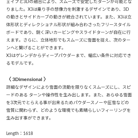
ェイプと3Dの融合により、スムーズで安定したターンが可能とな
りました。X3は乗り手の想像力を刺激するデザインであり、3D
の動きとサイドカーブの動きが統合されています。また、X3は立
体形状とディレクショナル形状が組み合わさったフリースタイル
ボードであり、鋭く深いカービングやスライドターンが自在に行
えます。さらに、立体地形でもスムーズに雪面を捉え、次のター
ンへと繋げることができます。
X3はゲレンデからディープパウダーまで、幅広い条件に対応でき
るモデルです。
〈 3Dimensional 〉
詳細なデザインにより雪面の流動を限りなくスムーズにし、スピ
ードのある ターンや操作性を生み出します。また、あらゆる雪面
を3次元でとらえる事が出来るためパウダースノーや圧雪などの
雪質に関わらず、どのような環境でも素晴らしいフィーリングを
生み出す事ができます。
Length：1618