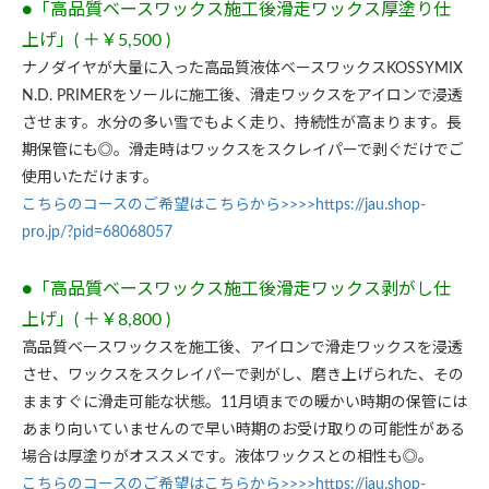
●「高品質ベースワックス施工後滑走ワックス厚塗り仕
上げ」( ＋￥5,500 )
ナノダイヤが大量に入った高品質液体ベースワックスKOSSYMIX
N.D. PRIMERをソールに施工後、滑走ワックスをアイロンで浸透
させます。水分の多い雪でもよく走り、持続性が高まります。長
期保管にも◎。滑走時はワックスをスクレイパーで剥ぐだけでご
使用いただけます。
こちらのコースのご希望はこちらから>>>>https://jau.shop-
pro.jp/?pid=68068057
●「高品質ベースワックス施工後滑走ワックス剥がし仕
上げ」( ＋￥8,800 )
高品質ベースワックスを施工後、アイロンで滑走ワックスを浸透
させ、ワックスをスクレイパーで剥がし、磨き上げられた、その
まますぐに滑走可能な状態。11月頃までの暖かい時期の保管には
あまり向いていませんので早い時期のお受け取りの可能性がある
場合は厚塗りがオススメです。液体ワックスとの相性も◎。
こちらのコースのご希望はこちらから>>>>https://jau.shop-