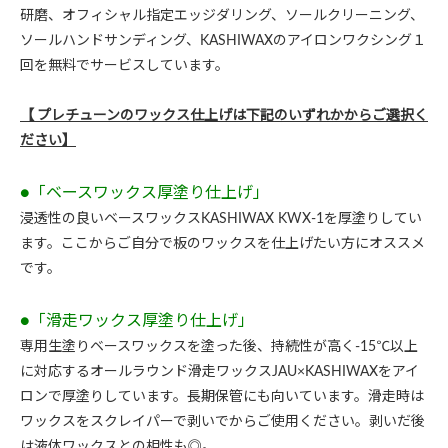
研磨、オフィシャル指定エッジダリング、ソールクリーニング、
ソールハンドサンディング、KASHIWAXのアイロンワクシング１
回を無料でサービスしています。
【 プレチューンのワックス仕上げは下記のいずれかからご選択く
ださい】
●「ベースワックス厚塗り仕上げ」
浸透性の良いベースワックスKASHIWAX KWX-1を厚塗りしてい
ます。ここからご自分で板のワックスを仕上げたい方にオススメ
です。
●「滑走ワックス厚塗り仕上げ」
専用生塗りベースワックスを塗った後、持続性が高く-15℃以上
に対応するオールラウンド滑走ワックスJAU×KASHIWAXをアイ
ロンで厚塗りしています。長期保管にも向いています。滑走時は
ワックスをスクレイパーで剥いでからご使用ください。剥いだ後
は液体ワックスとの相性も◎。