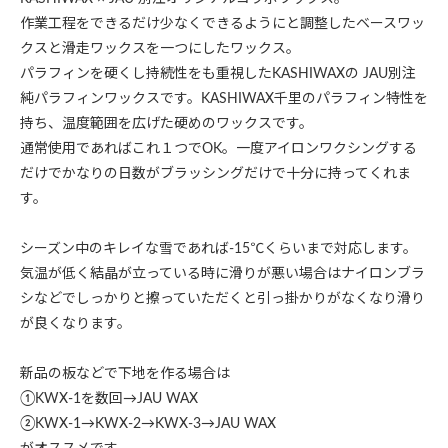
作業工程をできるだけ少なくできるようにと調整したベースワッ
クスと滑走ワックスを一つにしたワックス。
パラフィンを硬くし持続性をも重視したKASHIWAXの JAU別注
純パラフィンワックスです。KASHIWAX千里のパラフィン特性を
持ち、温度範囲を広げた硬めのワックスです。
通常使用であればこれ１つでOK。一度アイロンワクシングする
だけでかなりの日数がブラッシングだけで十分に持ってくれま
す。
シーズン中のキレイな雪であれば-15℃くらいまで対応します。
気温が低く結晶が立っている時に滑りが悪い場合はナイロンブラ
シなどでしっかりと擦っていただくと引っ掛かりがなくなり滑り
が良くなります。
新品の板などで下地を作る場合は
①KWX-1を数回→JAU WAX
②KWX-1→KWX-2→KWX-3→JAU WAX