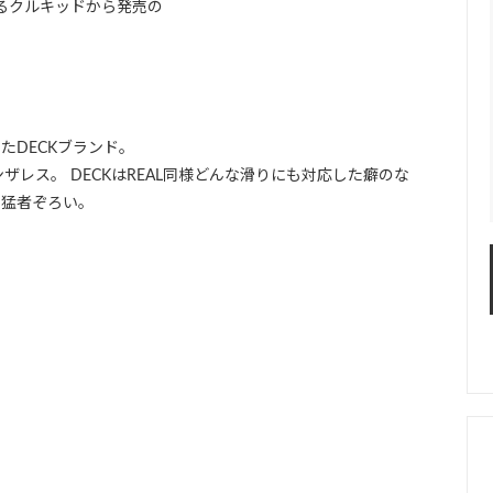
るクルキッドから発売の
。
したDECKブランド。
レス。 DECKはREAL同様どんな滑りにも対応した癖のな
た猛者ぞろい。