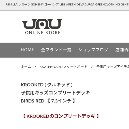
REMILLA レミーラ GOHEMP ゴーヘンプ LIBE ARETH DEVADURGA GREENCLOTHING GE
REMILLA ( レミーラ )
APPAREL - 洋服,靴,雑貨
GOHEM
SNOW
HOME
全ブランド一覧
ショップブログ
店舗情
HAVE A GRATEFUL DAY ( ハブアグレイ
DEVAD
トフルデイ )
ホーム
SKATEBOARD スケートボード
子供用キッズアイテ
PATAGONIA ( パタゴニア )
UG ( ユ
GREENCLOTHING ( グリーンクロージン
GENTE
KROOKED ( クルキッド )
グ )
子供用キッズコンプリートデッキ
BIRDS RED 【 7.3インチ 】
【 KROOKEDのコンプリートデッキ 】