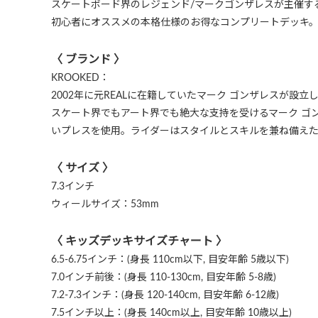
スケートボード界のレジェンド/マークゴンザレスが主催す
初心者にオススメの本格仕様のお得なコンプリートデッキ
〈 ブランド 〉
KROOKED：
2002年に元REALに在籍していたマーク ゴンザレスが設立
スケート界でもアート界でも絶大な支持を受けるマーク ゴンザ
いプレスを使用。ライダーはスタイルとスキルを兼ね備え
〈 サイズ 〉
7.3インチ
ウィールサイズ：53mm
〈 キッズデッキサイズチャート 〉
6.5-6.75インチ：(身長 110cm以下, 目安年齢 5歳以下)
7.0インチ前後：(身長 110-130cm, 目安年齢 5-8歳)
7.2-7.3インチ：(身長 120-140cm, 目安年齢 6-12歳)
7.5インチ以上：(身長 140cm以上, 目安年齢 10歳以上)