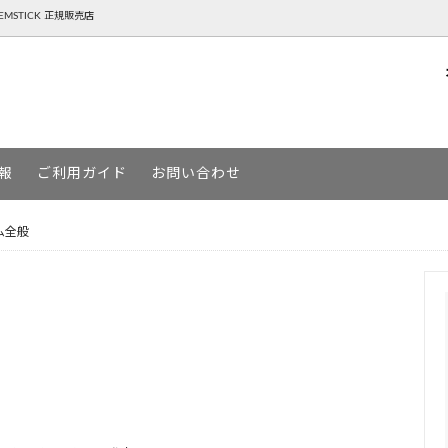
NTEMSTICK 正規販売店
P ( ゴーヘンプ )
BOARD スノーボード
AREth ( アース )
SKATEBOARD スケートボード
報
ご利用ガイド
お問い合わせ
URGA ( デヴァドゥルガ )
MOUN TEN. ( マウンテン )
ム全般
ージー )
YETINA ( イエティナ )
MSTICK ( ゲンテンスティック )
アパレルSALE一覧