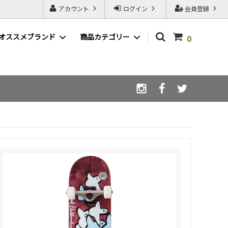
アカウント
ログイン
会員登録
オススメブランド
商品カテゴリー
0
WAX ( ワックス )
LIBE ( ライブ )
afterglow ( アフターグロウ )
スノーボードSALE一覧