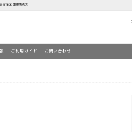
NTEMSTICK 正規販売店
P ( ゴーヘンプ )
BOARD スノーボード
AREth ( アース )
SKATEBOARD スケートボード
報
ご利用ガイド
お問い合わせ
URGA ( デヴァドゥルガ )
MOUN TEN. ( マウンテン )
ージー )
YETINA ( イエティナ )
MSTICK ( ゲンテンスティック )
アパレルSALE一覧