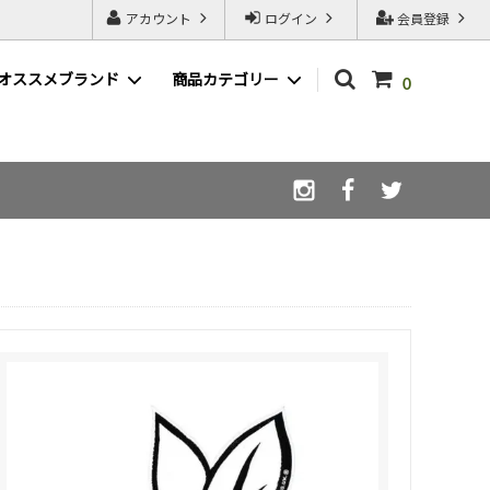
アカウント
ログイン
会員登録
オススメブランド
商品カテゴリー
0
WAX ( ワックス )
LIBE ( ライブ )
afterglow ( アフターグロウ )
スノーボードSALE一覧