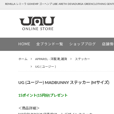
REMILLA レミーラ GOHEMP ゴーヘンプ LIBE ARETH DEVADURGA GREENCLOTHING GE
REMILLA ( レミーラ )
APPAREL - 洋服,靴,雑貨
GOHEM
SNOW
HOME
全ブランド一覧
ショップブログ
店舗情
HAVE A GRATEFUL DAY ( ハブアグレイ
DEVAD
トフルデイ )
ホーム
APPAREL - 洋服,靴,雑貨
ステッカー
PATAGONIA ( パタゴニア )
UG ( ユ
UG ( ユージー )
GREENCLOTHING ( グリーンクロージン
GENTE
グ )
UG (ユージー) MADBUNNY ステッカー (Mサイズ)
15ポイント(15円分)プレゼント
＜商品詳細＞