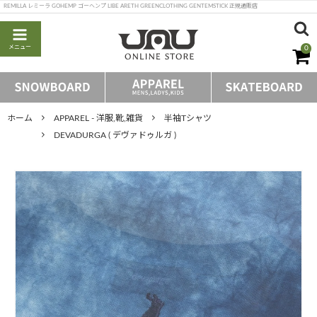
REMILLA レミーラ GOHEMP ゴーヘンプ LIBE ARETH GREENCLOTHING GENTEMSTICK 正規通販店
メニュー
0
ホーム
APPAREL - 洋服,靴,雑貨
半袖Tシャツ
DEVADURGA ( デヴァドゥルガ )