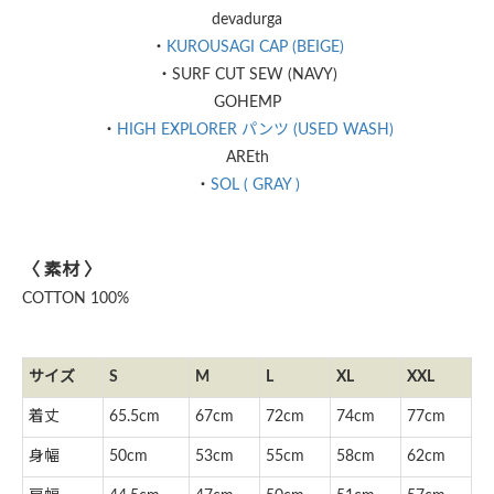
devadurga
・
KUROUSAGI CAP (BEIGE)
・SURF CUT SEW (NAVY)
GOHEMP
・
HIGH EXPLORER パンツ (USED WASH)
AREth
・
SOL ( GRAY )
〈 素材 〉
COTTON 100%
サイズ
S
M
L
XL
XXL
着丈
65.5cm
67cm
72cm
74cm
77cm
身幅
50cm
53cm
55cm
58cm
62cm