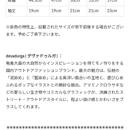
肩幅
44.5cm
47cm
50cm
51cm
57cm
袖丈
19cm
19cm
21cm
21cm
23cm
※染色の特性上、記載されたサイズが若干前後する場合がござい
ます。予めご了承下さいませ。
devadurga ( デヴァドゥルガ ) ：
奄美大島の大自然からインスピレーションを得てモノ作りをする
国内アウトドアファッションブランド。最大の魅力は、伝統の
「泥染め」と「藍染め」による奥深い風合いの生地と、遊び心あ
ふれるポップなイラストとの絶妙な融合。アマミノクロウサギな
どの愛らしい生き物やコミカルなグラフィックが、洗練されたス
トリート・アウトドアスタイルに、程よい抜け感とかわいさをプ
ラスしてくれます。