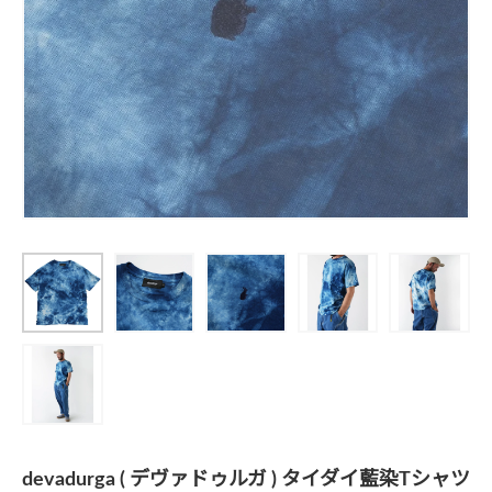
devadurga ( デヴァドゥルガ ) タイダイ藍染Tシャツ