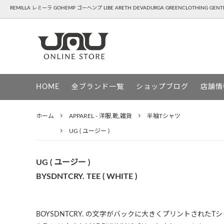
REMILLA レミーラ GOHEMP ゴーヘンプ LIBE ARETH DEVADURGA GREENCLOTHING GE
REMILLA ( レミーラ )
APPAREL - 洋服,靴,雑貨
GOHEM
SNOW
HOME
全ブランド一覧
ショップブログ
店舗情
HAVE A GRATEFUL DAY ( ハブアグレイ
DEVAD
トフルデイ )
ホーム
APPAREL - 洋服,靴,雑貨
半袖Tシャツ
PATAGONIA ( パタゴニア )
UG ( ユ
UG ( ユージー )
GREENCLOTHING ( グリーンクロージン
GENTE
グ )
UG ( ユージー )
BYSDNTCRY. TEE ( WHITE )
BOYSDNTCRY. の文字がバックに大きくプリントされたT