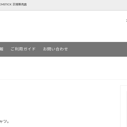
NTEMSTICK 正規販売店
P ( ゴーヘンプ )
BOARD スノーボード
AREth ( アース )
SKATEBOARD スケートボード
報
ご利用ガイド
お問い合わせ
URGA ( デヴァドゥルガ )
MOUN TEN. ( マウンテン )
ージー )
YETINA ( イエティナ )
MSTICK ( ゲンテンスティック )
アパレルSALE一覧
シャツ。