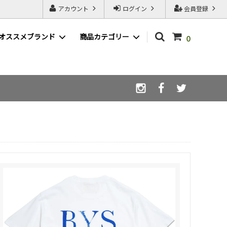
アカウント
ログイン
会員登録
オススメブランド
商品カテゴリー
0
WAX ( ワックス )
LIBE ( ライブ )
afterglow ( アフターグロウ )
スノーボードSALE一覧