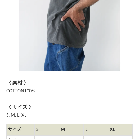
〈 素材 〉
COTTON100%
〈 サイズ 〉
S, M, L, XL
サイズ
S
M
L
XL