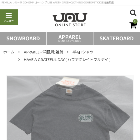
REMILLA レミーラ GOHEMP ゴーヘンプ LIBE ARETH GREENCLOTHING GENTEMSTICK 正規通販店
メニュー
0
ホーム
APPAREL - 洋服,靴,雑貨
半袖Tシャツ
HAVE A GRATEFUL DAY ( ハブアグレイトフルデイ )