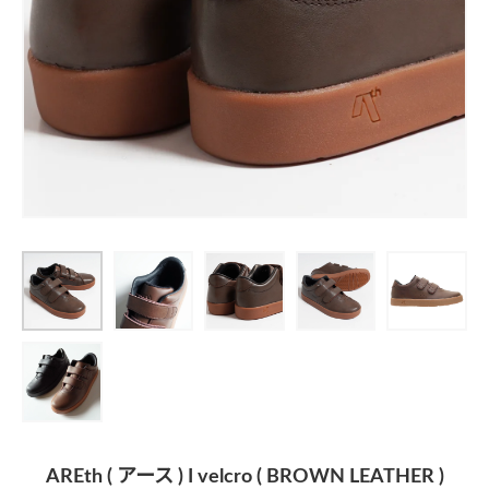
AREth ( アース ) I velcro ( BROWN LEATHER )