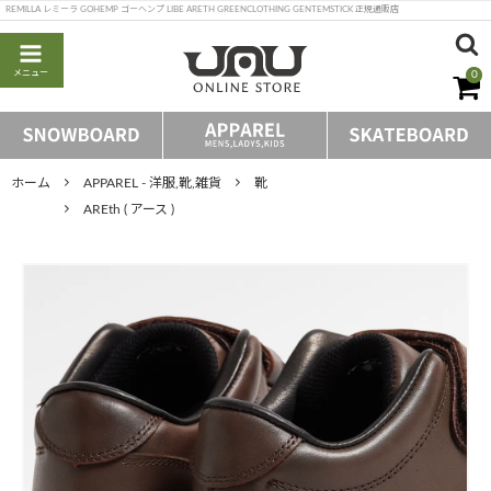
REMILLA レミーラ GOHEMP ゴーヘンプ LIBE ARETH GREENCLOTHING GENTEMSTICK 正規通販店
メニュー
0
ホーム
APPAREL - 洋服,靴,雑貨
靴
AREth ( アース )