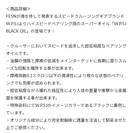
＜商品詳細＞
FESNが満を持して発表するスピードクルージングギアブランド
W.P.S.Iよりハイスピードベアリング用のスーパーオイル「W.P.S.I
BLACK OIL」の登場です！
・クルーザーにおいてスピードを追求した超低粘度なベアリング
オイルです。
・油膜の強度と摩擦の低減をメインターゲットに長期に渡りスム
ーズな回転を維持する事が出来ます。
・摩擦係数0.1ミクロン以下の潤滑性により様々な状態のベアリ
ングでも効果が認められます。
・超低粘度ながら優れた極圧性により人体の重量や衝撃から金属
面を保護する事が出来ます。
・特殊染料にてW.P.S.Iのイメージカラーであるブラックに着色し
ています。
・オリジナル成分により完全脱脂後に適量を注油して馴染ませた
上でご使用ください。