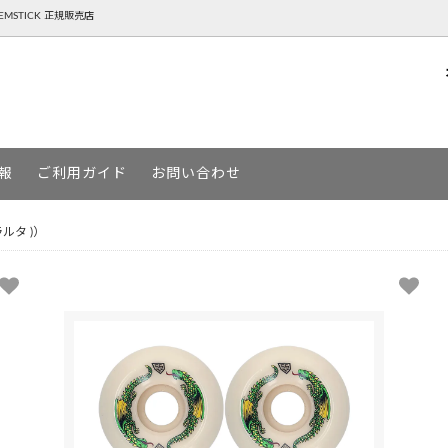
NTEMSTICK 正規販売店
P ( ゴーヘンプ )
BOARD スノーボード
AREth ( アース )
SKATEBOARD スケートボード
報
ご利用ガイド
お問い合わせ
URGA ( デヴァドゥルガ )
MOUN TEN. ( マウンテン )
ルタ )）
ージー )
YETINA ( イエティナ )
MSTICK ( ゲンテンスティック )
アパレルSALE一覧