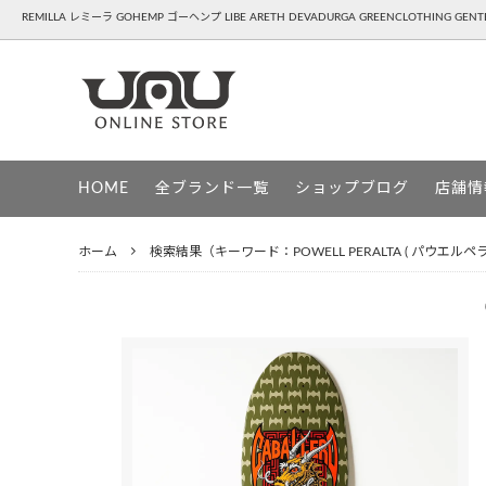
REMILLA レミーラ GOHEMP ゴーヘンプ LIBE ARETH DEVADURGA GREENCLOTHING GE
REMILLA ( レミーラ )
APPAREL - 洋服,靴,雑貨
GOHEM
SNOW
HOME
全ブランド一覧
ショップブログ
店舗情
HAVE A GRATEFUL DAY ( ハブアグレイ
DEVAD
トフルデイ )
ホーム
検索結果（キーワード：POWELL PERALTA ( パウエルペラ
PATAGONIA ( パタゴニア )
UG ( ユ
GREENCLOTHING ( グリーンクロージン
GENTE
グ )