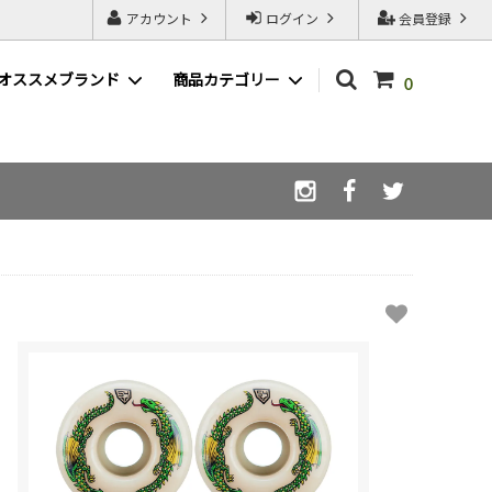
アカウント
ログイン
会員登録
オススメブランド
商品カテゴリー
0
WAX ( ワックス )
LIBE ( ライブ )
afterglow ( アフターグロウ )
スノーボードSALE一覧