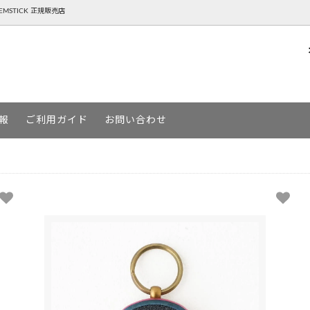
NTEMSTICK 正規販売店
P ( ゴーヘンプ )
BOARD スノーボード
AREth ( アース )
SKATEBOARD スケートボード
報
ご利用ガイド
お問い合わせ
URGA ( デヴァドゥルガ )
MOUN TEN. ( マウンテン )
ージー )
YETINA ( イエティナ )
MSTICK ( ゲンテンスティック )
アパレルSALE一覧