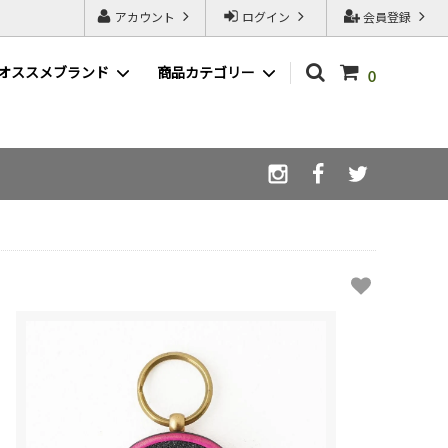
アカウント
ログイン
会員登録
オススメブランド
商品カテゴリー
0
WAX ( ワックス )
LIBE ( ライブ )
afterglow ( アフターグロウ )
スノーボードSALE一覧