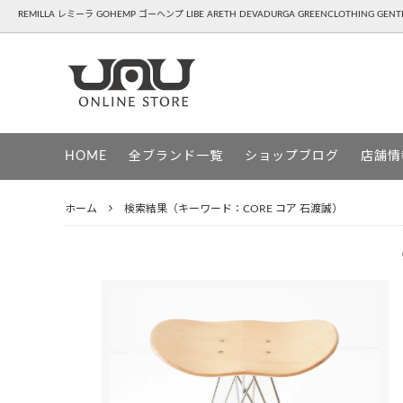
REMILLA レミーラ GOHEMP ゴーヘンプ LIBE ARETH DEVADURGA GREENCLOTHING GE
REMILLA ( レミーラ )
APPAREL - 洋服,靴,雑貨
GOHEM
SNOW
HOME
全ブランド一覧
ショップブログ
店舗情
HAVE A GRATEFUL DAY ( ハブアグレイ
DEVAD
トフルデイ )
ホーム
検索結果（キーワード：CORE コア 石渡誠）
PATAGONIA ( パタゴニア )
UG ( ユ
GREENCLOTHING ( グリーンクロージン
GENTE
グ )